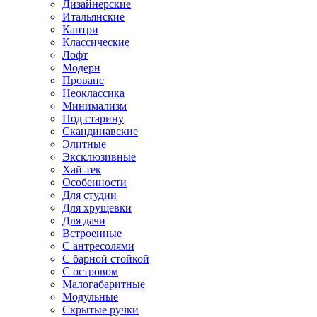
Дизайнерские
Итальянские
Кантри
Классические
Лофт
Модерн
Прованс
Неоклассика
Минимализм
Под старину
Скандинавские
Элитные
Эксклюзивные
Хай-тек
Особенности
Для студии
Для хрущевки
Для дачи
Встроенные
С антресолями
С барной стойкой
С островом
Малогабаритные
Модульные
Скрытые ручки