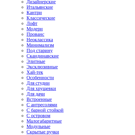
Дизайнерские
Итальянские
Кантри
Классические
Лофт
Модерн
Прованс
Неоклассика
Минимализм
Под старину
Скандинавские
Элитные
Эксклюзивные
Хай-тек
Особенности
Для студии
Для хрущевки
Для дачи
Встроенные
С антресолями
С барной стойкой
С островом
Малогабаритные
Модульные
Скрытые ручки