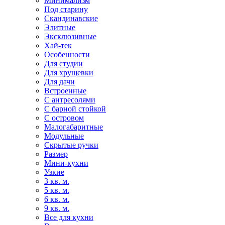
Минимализм
Под старину
Скандинавские
Элитные
Эксклюзивные
Хай-тек
Особенности
Для студии
Для хрущевки
Для дачи
Встроенные
С антресолями
С барной стойкой
С островом
Малогабаритные
Модульные
Скрытые ручки
Размер
Мини-кухни
Узкие
3 кв. м.
5 кв. м.
6 кв. м.
9 кв. м.
Все для кухни