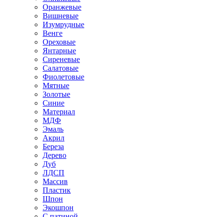
Оранжевые
Вишневые
Изумрудные
Венге
Ореховые
Янтарные
Сиреневые
Салатовые
Фиолетовые
Мятные
Золотые
Синие
Материал
МДФ
Эмаль
Акрил
Береза
Дерево
Дуб
ЛДСП
Массив
Пластик
Шпон
Экошпон
С патиной