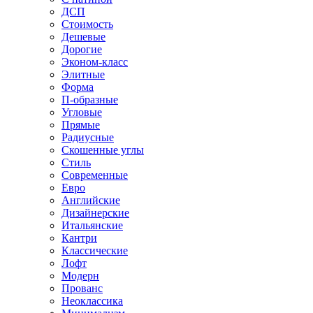
ДСП
Стоимость
Дешевые
Дорогие
Эконом-класс
Элитные
Форма
П-образные
Угловые
Прямые
Радиусные
Скошенные углы
Стиль
Современные
Евро
Английские
Дизайнерские
Итальянские
Кантри
Классические
Лофт
Модерн
Прованс
Неоклассика