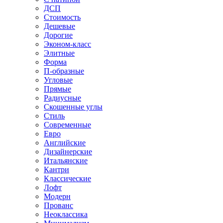
ДСП
Стоимость
Дешевые
Дорогие
Эконом-класс
Элитные
Форма
П-образные
Угловые
Прямые
Радиусные
Скошенные углы
Стиль
Современные
Евро
Английские
Дизайнерские
Итальянские
Кантри
Классические
Лофт
Модерн
Прованс
Неоклассика