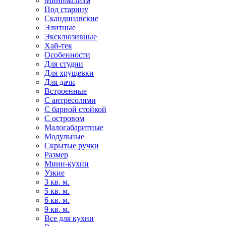
Минимализм
Под старину
Скандинавские
Элитные
Эксклюзивные
Хай-тек
Особенности
Для студии
Для хрущевки
Для дачи
Встроенные
С антресолями
С барной стойкой
С островом
Малогабаритные
Модульные
Скрытые ручки
Размер
Мини-кухни
Узкие
3 кв. м.
5 кв. м.
6 кв. м.
9 кв. м.
Все для кухни