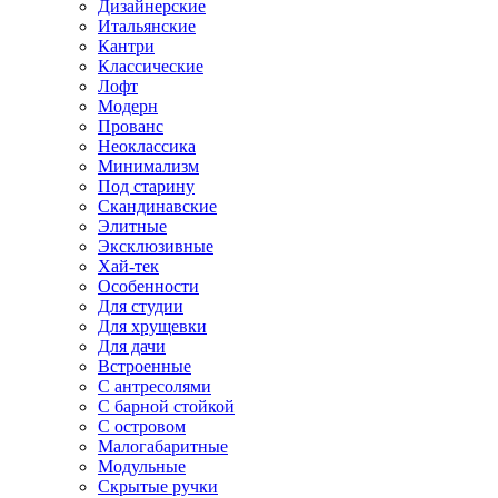
Дизайнерские
Итальянские
Кантри
Классические
Лофт
Модерн
Прованс
Неоклассика
Минимализм
Под старину
Скандинавские
Элитные
Эксклюзивные
Хай-тек
Особенности
Для студии
Для хрущевки
Для дачи
Встроенные
С антресолями
С барной стойкой
С островом
Малогабаритные
Модульные
Скрытые ручки