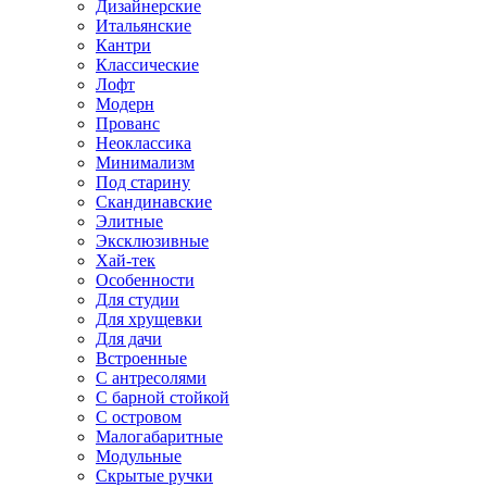
Дизайнерские
Итальянские
Кантри
Классические
Лофт
Модерн
Прованс
Неоклассика
Минимализм
Под старину
Скандинавские
Элитные
Эксклюзивные
Хай-тек
Особенности
Для студии
Для хрущевки
Для дачи
Встроенные
С антресолями
С барной стойкой
С островом
Малогабаритные
Модульные
Скрытые ручки