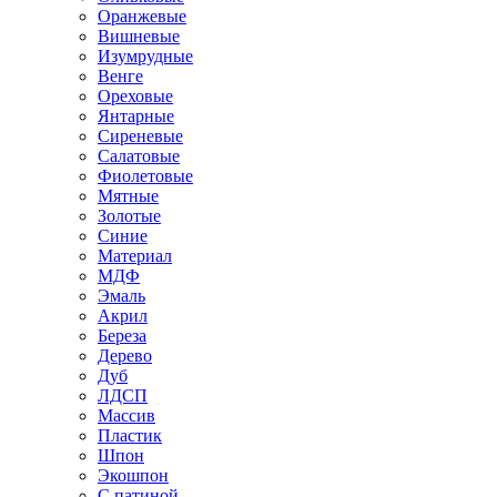
Оранжевые
Вишневые
Изумрудные
Венге
Ореховые
Янтарные
Сиреневые
Салатовые
Фиолетовые
Мятные
Золотые
Синие
Материал
МДФ
Эмаль
Акрил
Береза
Дерево
Дуб
ЛДСП
Массив
Пластик
Шпон
Экошпон
С патиной