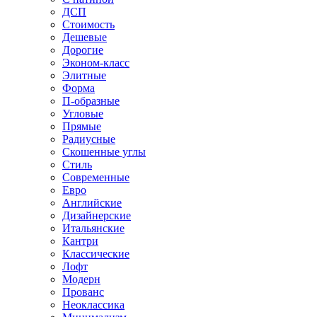
ДСП
Стоимость
Дешевые
Дорогие
Эконом-класс
Элитные
Форма
П-образные
Угловые
Прямые
Радиусные
Скошенные углы
Стиль
Современные
Евро
Английские
Дизайнерские
Итальянские
Кантри
Классические
Лофт
Модерн
Прованс
Неоклассика