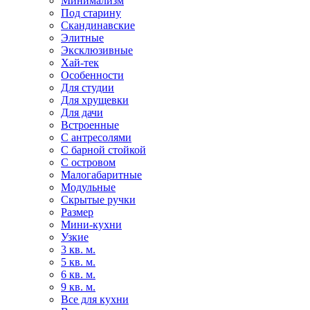
Минимализм
Под старину
Скандинавские
Элитные
Эксклюзивные
Хай-тек
Особенности
Для студии
Для хрущевки
Для дачи
Встроенные
С антресолями
С барной стойкой
С островом
Малогабаритные
Модульные
Скрытые ручки
Размер
Мини-кухни
Узкие
3 кв. м.
5 кв. м.
6 кв. м.
9 кв. м.
Все для кухни