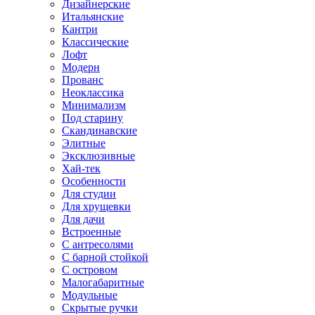
Дизайнерские
Итальянские
Кантри
Классические
Лофт
Модерн
Прованс
Неоклассика
Минимализм
Под старину
Скандинавские
Элитные
Эксклюзивные
Хай-тек
Особенности
Для студии
Для хрущевки
Для дачи
Встроенные
С антресолями
С барной стойкой
С островом
Малогабаритные
Модульные
Скрытые ручки