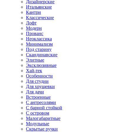
Дизайнерские
Итальянские
Кантри
Классические
Лофт
Модерн
Прованс
Неоклассика
Минимализм
Под старину
Скандинавские
Элитные
Эксклюзивные
Хай-тек
Особенности
Для студии
Для хрущевки
Для дачи
Встроенные
С антресолями
С барной стойкой
С островом
Малогабаритные
Модульные
Скрытые ручки