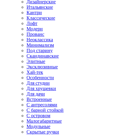
Дизайнерские
Итальянские
Кантри
Классические
Лофт
Модерн
Прованс
Неоклассика
Минимализм
Под старину
Скандинавские
Элитные
Эксклюзивные
Хай-тек
Особенности
Для студии
Для хрущевки
Для дачи
Встроенные
С антресолями
С барной стойкой
С островом
Малогабаритные
Модульные
Скрытые ручки