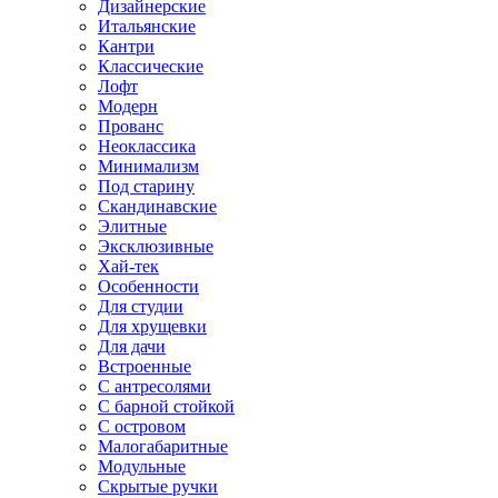
Дизайнерские
Итальянские
Кантри
Классические
Лофт
Модерн
Прованс
Неоклассика
Минимализм
Под старину
Скандинавские
Элитные
Эксклюзивные
Хай-тек
Особенности
Для студии
Для хрущевки
Для дачи
Встроенные
С антресолями
С барной стойкой
С островом
Малогабаритные
Модульные
Скрытые ручки