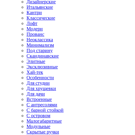
Дизайнерские
Итальянские
Кантри
Классические
Лофт
Модерн
Прованс
Неоклассика
Минимализм
Под старину
Скандинавские
Элитные
Эксклюзивные
Хай-тек
Особенности
Для студии
Для хрущевки
Для дачи
Встроенные
С антресолями
С барной стойкой
С островом
Малогабаритные
Модульные
Скрытые ручки