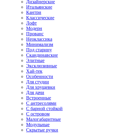
Дизайнерские
Итальянские
Кантри
Классические
Лофт
Модерн
Прованс
Неоклассика
Минимализм
Под старину
Скандинавские
Элитные
Эксклюзивные
Хай-тек
Особенности
Для студии
Для хрущевки
Для дачи
Встроенные
С антресолями
С барной стойкой
С островом
Малогабаритные
Модульные
Скрытые ручки