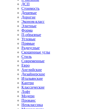
ДСП
Стоимость
Дешевые
Дорогие
Эконом-класс
Элитные
Форма
П-образные
Угловые
Прямые
Радиусные
Скошенные углы
Стиль
Современные
Евро
Английские
Дизайнерские
Итальянские
Кантри
Классические
Лофт
Модерн
Прованс
Неоклассика