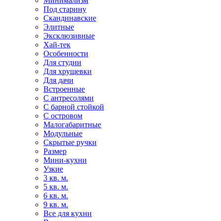
Минимализм
Под старину
Скандинавские
Элитные
Эксклюзивные
Хай-тек
Особенности
Для студии
Для хрущевки
Для дачи
Встроенные
С антресолями
С барной стойкой
С островом
Малогабаритные
Модульные
Скрытые ручки
Размер
Мини-кухни
Узкие
3 кв. м.
5 кв. м.
6 кв. м.
9 кв. м.
Все для кухни