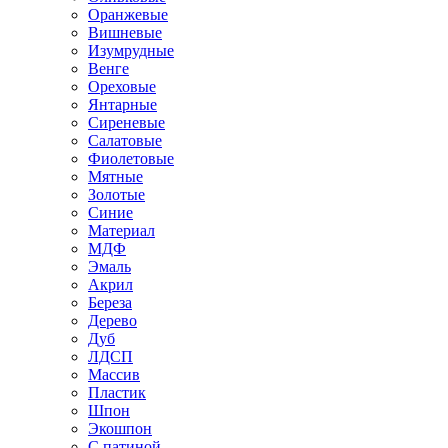
Оранжевые
Вишневые
Изумрудные
Венге
Ореховые
Янтарные
Сиреневые
Салатовые
Фиолетовые
Мятные
Золотые
Синие
Материал
МДФ
Эмаль
Акрил
Береза
Дерево
Дуб
ЛДСП
Массив
Пластик
Шпон
Экошпон
С патиной