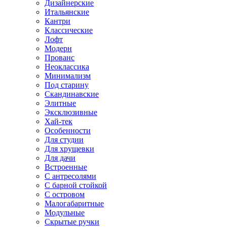
Дизайнерские
Итальянские
Кантри
Классические
Лофт
Модерн
Прованс
Неоклассика
Минимализм
Под старину
Скандинавские
Элитные
Эксклюзивные
Хай-тек
Особенности
Для студии
Для хрущевки
Для дачи
Встроенные
С антресолями
С барной стойкой
С островом
Малогабаритные
Модульные
Скрытые ручки