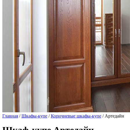
Главная
/
Шкафы-купе
/
Коричневые шкафы-купе
/ Артедайн