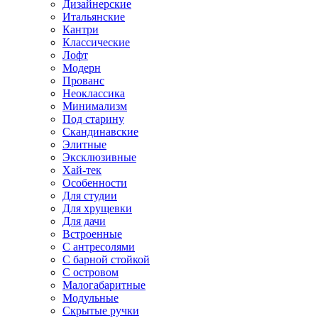
Дизайнерские
Итальянские
Кантри
Классические
Лофт
Модерн
Прованс
Неоклассика
Минимализм
Под старину
Скандинавские
Элитные
Эксклюзивные
Хай-тек
Особенности
Для студии
Для хрущевки
Для дачи
Встроенные
С антресолями
С барной стойкой
С островом
Малогабаритные
Модульные
Скрытые ручки