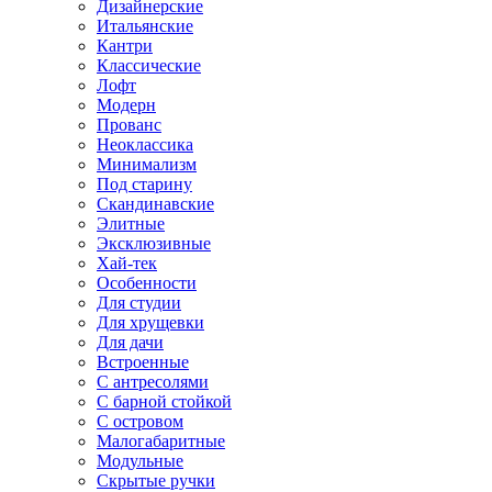
Дизайнерские
Итальянские
Кантри
Классические
Лофт
Модерн
Прованс
Неоклассика
Минимализм
Под старину
Скандинавские
Элитные
Эксклюзивные
Хай-тек
Особенности
Для студии
Для хрущевки
Для дачи
Встроенные
С антресолями
С барной стойкой
С островом
Малогабаритные
Модульные
Скрытые ручки