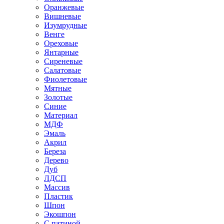
Оранжевые
Вишневые
Изумрудные
Венге
Ореховые
Янтарные
Сиреневые
Салатовые
Фиолетовые
Мятные
Золотые
Синие
Материал
МДФ
Эмаль
Акрил
Береза
Дерево
Дуб
ЛДСП
Массив
Пластик
Шпон
Экошпон
С патиной