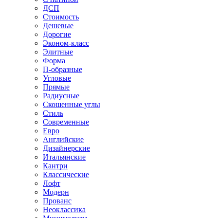
ДСП
Стоимость
Дешевые
Дорогие
Эконом-класс
Элитные
Форма
П-образные
Угловые
Прямые
Радиусные
Скошенные углы
Стиль
Современные
Евро
Английские
Дизайнерские
Итальянские
Кантри
Классические
Лофт
Модерн
Прованс
Неоклассика