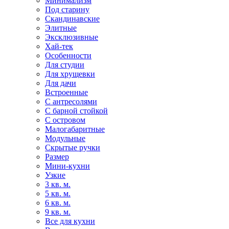
Минимализм
Под старину
Скандинавские
Элитные
Эксклюзивные
Хай-тек
Особенности
Для студии
Для хрущевки
Для дачи
Встроенные
С антресолями
С барной стойкой
С островом
Малогабаритные
Модульные
Скрытые ручки
Размер
Мини-кухни
Узкие
3 кв. м.
5 кв. м.
6 кв. м.
9 кв. м.
Все для кухни