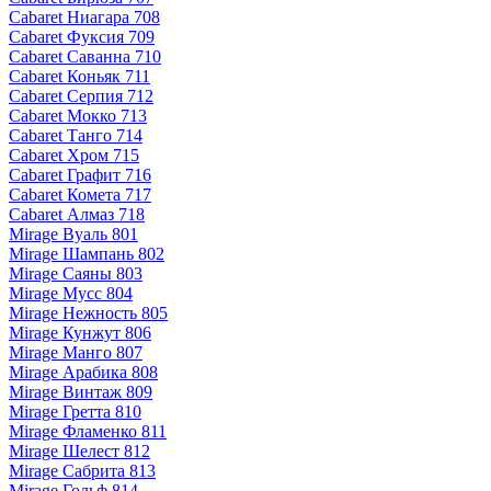
Cabaret Ниагара 708
Cabaret Фуксия 709
Cabaret Саванна 710
Cabaret Коньяк 711
Cabaret Серпия 712
Cabaret Мокко 713
Cabaret Танго 714
Cabaret Хром 715
Cabaret Графит 716
Cabaret Комета 717
Cabaret Алмаз 718
Mirage Вуаль 801
Mirage Шампань 802
Mirage Саяны 803
Mirage Мусс 804
Mirage Нежность 805
Mirage Кунжут 806
Mirage Манго 807
Mirage Арабика 808
Mirage Винтаж 809
Mirage Гретта 810
Mirage Фламенко 811
Mirage Шелест 812
Mirage Сабрита 813
Mirage Гольф 814