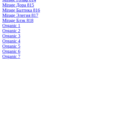
Mirage Дора 815
Mirage Балтика 816
Mirage Элегия 817
Mirage Блэк 818
Organic 1
Organic 2
Organic 3
Organic 4
Organic 5
Organic 6
Organic 7