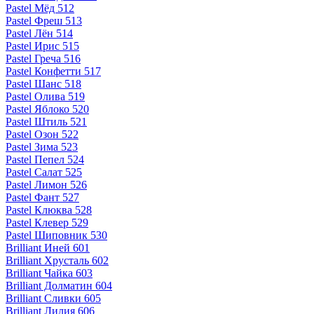
Pastel Мёд 512
Pastel Фреш 513
Pastel Лён 514
Pastel Ирис 515
Pastel Греча 516
Pastel Конфетти 517
Pastel Шанс 518
Pastel Олива 519
Pastel Яблоко 520
Pastel Штиль 521
Pastel Озон 522
Pastel Зима 523
Pastel Пепел 524
Pastel Салат 525
Pastel Лимон 526
Pastel Фант 527
Pastel Клюква 528
Pastel Клевер 529
Pastel Шиповник 530
Brilliant Иней 601
Brilliant Хрусталь 602
Brilliant Чайка 603
Brilliant Долматин 604
Brilliant Сливки 605
Brilliant Лилия 606