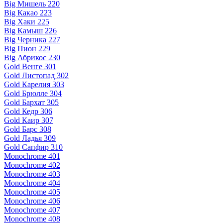
Big Мишель 220
Big Какао 223
Big Хаки 225
Big Камыш 226
Big Черника 227
Big Пион 229
Big Абрикос 230
Gold Венге 301
Gold Листопад 302
Gold Карелия 303
Gold Брюлле 304
Gold Бархат 305
Gold Кедр 306
Gold Каир 307
Gold Барс 308
Gold Ладья 309
Gold Сапфир 310
Monochrome 401
Monochrome 402
Monochrome 403
Monochrome 404
Monochrome 405
Monochrome 406
Monochrome 407
Monochrome 408