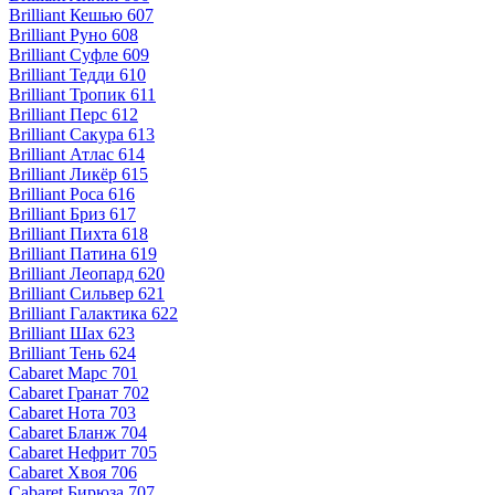
Brilliant Кешью 607
Brilliant Руно 608
Brilliant Суфле 609
Brilliant Тедди 610
Brilliant Тропик 611
Brilliant Перс 612
Brilliant Сакура 613
Brilliant Атлас 614
Brilliant Ликёр 615
Brilliant Роса 616
Brilliant Бриз 617
Brilliant Пихта 618
Brilliant Патина 619
Brilliant Леопард 620
Brilliant Сильвер 621
Brilliant Галактика 622
Brilliant Шах 623
Brilliant Тень 624
Cabaret Марс 701
Cabaret Гранат 702
Cabaret Нота 703
Cabaret Бланж 704
Cabaret Нефрит 705
Cabaret Хвоя 706
Cabaret Бирюза 707