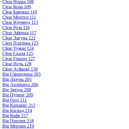
Clear Норка 108
Clear Кора 109
Clear Барокко 110
Clear Ментол 111
Clear Изумруд 113
Clear Роза 116
Clear Африка 117
Clear Лагуна 122
Clear Платина 123
Clear Туман 124
Clear Скала 125
Clear Гранит 127
Clear Ночь 128
Clear Асфальт 130
Big Смородина 203
Big Лазурь 205
Big Арлекино 206
Big Звезда 208
Big Пудинг 209
Big Грот 211
Big Кипарис 212
Big Каскад 214
Big Кофе 217
Big Прилив 218
Big Мерлин 219