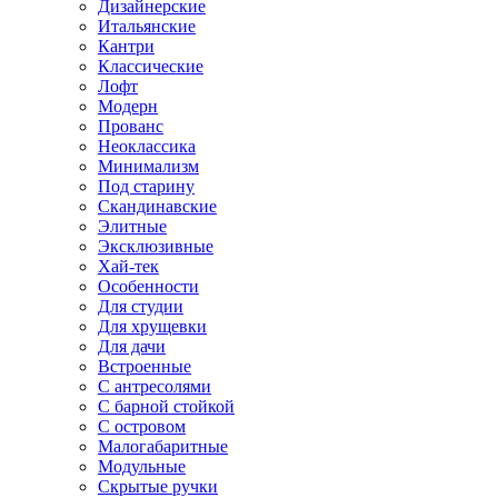
Дизайнерские
Итальянские
Кантри
Классические
Лофт
Модерн
Прованс
Неоклассика
Минимализм
Под старину
Скандинавские
Элитные
Эксклюзивные
Хай-тек
Особенности
Для студии
Для хрущевки
Для дачи
Встроенные
С антресолями
С барной стойкой
С островом
Малогабаритные
Модульные
Скрытые ручки