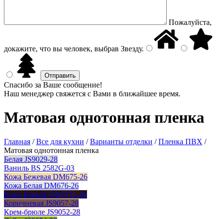
Пожалуйста,
докажите, что вы человек, выбрав
Звезду
.
Спасибо за Ваше сообщение!
Наш менеджер свяжется с Вами в ближайшее время.
Матовая однотонная пленка
Главная
/
Все для кухни
/
Варианты отделки
/
Пленка ПВХ
/
Матовая однотонная пленка
Белая JS9029-28
Ваниль BS 2582G-03
Кожа Бежевая DM675-26
Кожа Белая DM676-26
Кожа Коньяк DN0715-26
Коричневая JS9057-28
Крем-брюле JS9052-28