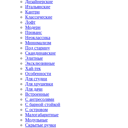
Дизайнерские
Итальянские
Кантри
Классические
Лофт
Модерн
Прованс
Неоклассика
Минимализм
Под старину
Скандинавские
Элитные
Эксклюзивные
Хай-тек
Особенности
Для студии
Для хрущевки
Для дачи
Встроенные
С антресолями
С барной стойкой
С островом
Малогабаритные
Модульные
Скрытые ручки