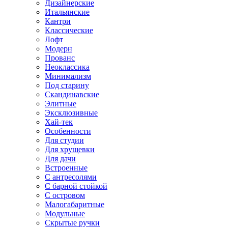
Дизайнерские
Итальянские
Кантри
Классические
Лофт
Модерн
Прованс
Неоклассика
Минимализм
Под старину
Скандинавские
Элитные
Эксклюзивные
Хай-тек
Особенности
Для студии
Для хрущевки
Для дачи
Встроенные
С антресолями
С барной стойкой
С островом
Малогабаритные
Модульные
Скрытые ручки