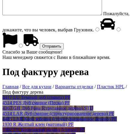
Пожалуйста,
докажите, что вы человек, выбрав
Грузовик
.
Спасибо за Ваше сообщение!
Наш менеджер свяжется с Вами в ближайшее время.
Под фактуру дерева
Главная
/
Все для кухни
/
Варианты отделки
/
Пластик HPL
/
Под фактуру дерева
4417 LU Темный дуб (глянец) PF
4514 PES Дуб смирне (Песка) PF
4367 GH Дуб Рона (струганное дерево) STD
4514 LAR Дуб смирне (структурированное дерево) PF
4485 LAR Кора зебрано (структурированное дерево) PF
1930 R Желтый клен (матовый) PF
1902 LU Коричневая радика (глянец) PF