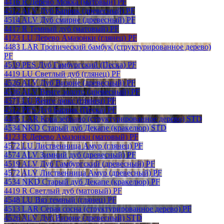
4416 R Дерево Мокка (матовый) PF
4512 ALV Дуб Баррик (древесный) PF
4514 ALV Дуб смирне (древесный) PF
4417 R Темный дуб (матовый) PF
4123 LU Дерево Амазонки (глянец) PF
4483 LAR Тропический бамбук (структурированное дерево)
PF
4519 PES Дуб Гамбургский (Песка) PF
4419 LU Светлый дуб (глянец) PF
4526 ALV Дуб Визоне (древесный) PF
4536 ALV Венге золото (древесный) PF
4571 LU Венге люкс (глянец) PF
4512 PES Дуб Баррик (Песка) PF
4485 LAR Кора зебрано (структурированное дерево) STD
4534 NKD Старый дуб Декапе (кракелюр) STD
4123 R Дерево Амазонки (матовый) PF
4572 LU Лиственница Амур (глянец) PF
4574 ALV Зимний дуб (древесный) PF
4519 ALV Дуб Гамбургский (древесный) PF
4572 ALV Лиственница Амур (древесный) PF
4534 NKD Старый дуб Декапе (кракелюр) PF
4419 R Светлый дуб (матовый) PF
4548 LU Вяз темный (глянец) PF
4513 LAR Серая сосна (структурированное дерево) PF
4526 ALV Дуб Визоне (древесный) STD