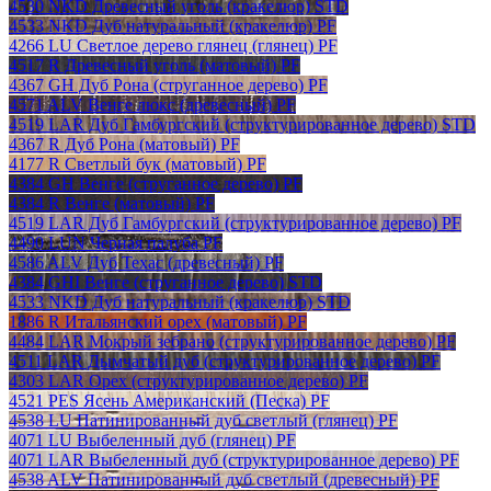
4530 NKD Древесный уголь (кракелюр) STD
4533 NKD Дуб натуральный (кракелюр) PF
4266 LU Светлое дерево глянец (глянец) PF
4517 R Древесный уголь (матовый) PF
4367 GH Дуб Рона (струганное дерево) PF
4571 ALV Венге люкс (древесный) PF
4519 LAR Дуб Гамбургский (структурированное дерево) STD
4367 R Дуб Рона (матовый) PF
4177 R Светлый бук (матовый) PF
4384 GH Венге (струганное дерево) PF
4384 R Венге (матовый) PF
4519 LAR Дуб Гамбургский (структурированное дерево) PF
4490 LUN Черная палуба PF
4586 ALV Дуб Техас (древесный) PF
4384 GHI Венге (струганное дерево) STD
4533 NKD Дуб натуральный (кракелюр) STD
1886 R Итальянский орех (матовый) PF
4484 LAR Мокрый зебрано (структурированное дерево) PF
4511 LAR Дымчатый дуб (структурированное дерево) PF
4303 LAR Орех (структурированное дерево) PF
4521 PES Ясень Американский (Песка) PF
4538 LU Патинированный дуб светлый (глянец) PF
4071 LU Выбеленный дуб (глянец) PF
4071 LAR Выбеленный дуб (структурированное дерево) PF
4538 ALV Патинированный дуб светлый (древесный) PF