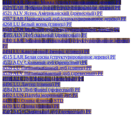
4416 LAR Дерево Мокка (структурированное дерево) PF
4575 LAR Дубовая роща (структурированное дерево) PF
4521 ALV Ясень Американский (древесный) PF
4557 LAR Норвежский дуб (структурированное дерево) PF
4268 LU Белый ясень (глянец) PF
4558 LAR Мареный дуб (структурированное дерево) PF
4585 ALV Дуб скальный (древесный) PF
4390 LAR Зебрано натуральный (структурированное дерево)
PF
4494 LU Каштановый феникс (глянец) PF
4515 LAR Белая сосна (структурированное дерево) PF
4573 ALV Скальный дуб (древесный) PF
4539 LU Патинированный дуб (глянец) PF
4539 ALV Патинированный дуб (древесный) PF
4588 ALV Дуб Версаль (древесный) PF
4496 LU Лаутер (глянец) PF
4584 ALV Дуб Фавер (древесный) PF
4492 LUN Палуба моренный дуб PF
4479 LU Олива (глянец) STD
4479 LU Олива (глянец) PF
4587 ALV Славянский дуб (древесный) PF