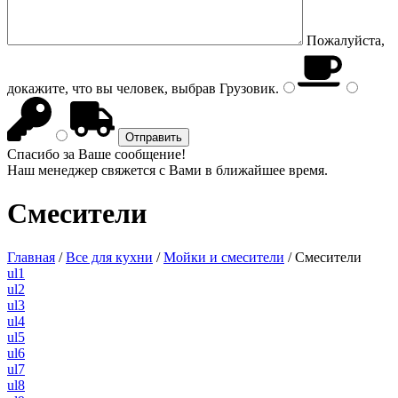
Пожалуйста,
докажите, что вы человек, выбрав
Грузовик
.
Спасибо за Ваше сообщение!
Наш менеджер свяжется с Вами в ближайшее время.
Смесители
Главная
/
Все для кухни
/
Мойки и смесители
/
Смесители
ul1
ul2
ul3
ul4
ul5
ul6
ul7
ul8