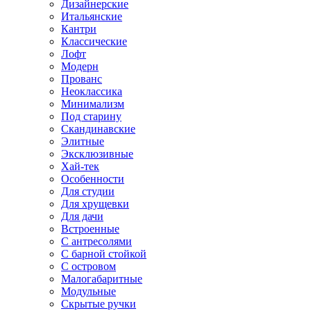
Дизайнерские
Итальянские
Кантри
Классические
Лофт
Модерн
Прованс
Неоклассика
Минимализм
Под старину
Скандинавские
Элитные
Эксклюзивные
Хай-тек
Особенности
Для студии
Для хрущевки
Для дачи
Встроенные
С антресолями
С барной стойкой
С островом
Малогабаритные
Модульные
Скрытые ручки