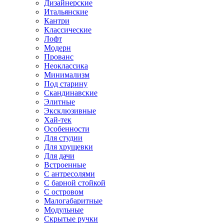
Дизайнерские
Итальянские
Кантри
Классические
Лофт
Модерн
Прованс
Неоклассика
Минимализм
Под старину
Скандинавские
Элитные
Эксклюзивные
Хай-тек
Особенности
Для студии
Для хрущевки
Для дачи
Встроенные
С антресолями
С барной стойкой
С островом
Малогабаритные
Модульные
Скрытые ручки