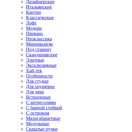
Дизайнерские
Итальянские
Кантри
Классические
Лофт
Модерн
Прованс
Неоклассика
Минимализм
Под старину
Скандинавские
Элитные
Эксклюзивные
Хай-тек
Особенности
Для студии
Для хрущевки
Для дачи
Встроенные
С антресолями
С барной стойкой
С островом
Малогабаритные
Модульные
Скрытые ручки