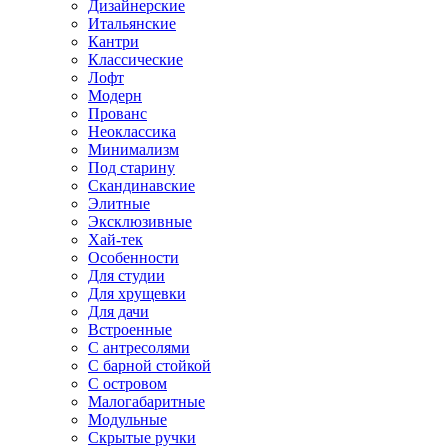
Дизайнерские
Итальянские
Кантри
Классические
Лофт
Модерн
Прованс
Неоклассика
Минимализм
Под старину
Скандинавские
Элитные
Эксклюзивные
Хай-тек
Особенности
Для студии
Для хрущевки
Для дачи
Встроенные
С антресолями
С барной стойкой
С островом
Малогабаритные
Модульные
Скрытые ручки