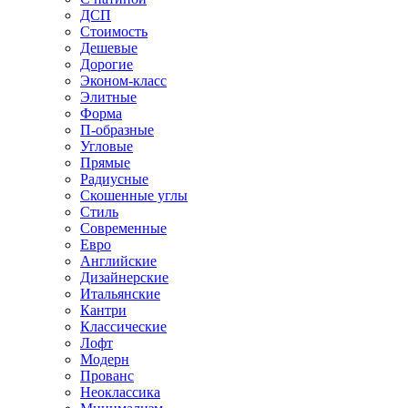
ДСП
Стоимость
Дешевые
Дорогие
Эконом-класс
Элитные
Форма
П-образные
Угловые
Прямые
Радиусные
Скошенные углы
Стиль
Современные
Евро
Английские
Дизайнерские
Итальянские
Кантри
Классические
Лофт
Модерн
Прованс
Неоклассика