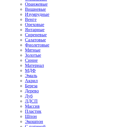
Оранжевые
Вишневые
Изумрудные
Венге
Ореховые
Янтарные
Сиреневые
Салатовые
Фиолетовые
Мятные
Золотые
Синие
Материал
МДФ
Эмаль
Акрил
Береза
Дерево
Дуб
ЛДСП
Массив
Пластик
Шпон
Экошпон
С патиной