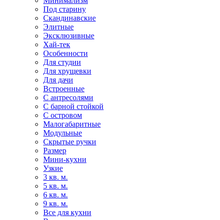
Минимализм
Под старину
Скандинавские
Элитные
Эксклюзивные
Хай-тек
Особенности
Для студии
Для хрущевки
Для дачи
Встроенные
С антресолями
С барной стойкой
С островом
Малогабаритные
Модульные
Скрытые ручки
Размер
Мини-кухни
Узкие
3 кв. м.
5 кв. м.
6 кв. м.
9 кв. м.
Все для кухни