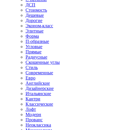
ДСП
Стоимость
Дешевые
Дорогие
Эконом-класс
Элитные
Форма
П-образные
Угловые
Прямые
Радиусные
Скошенные углы
Стиль
Современные
Евро
Английские
Дизайнерские
Итальянские
Кантри
Классические
Лофт
Модерн
Прованс
Неоклассика