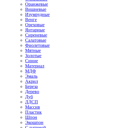
Оранжевые
Вишневые
Изумрудные
Венге
Ореховые
Янтарные
Сиреневые
Салатовые
Фиолетовые
Мятные
Золотые
Синие
Материал
МДФ
Эмаль
Акрил
Береза
Дерево
Дуб
ЛДСП
Массив
Пластик
Шпон
Экошпон
С патиной