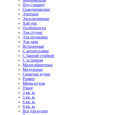
Минимализм
Под старину
Скандинавские
Элитные
Эксклюзивные
Хай-тек
Особенности
Для студии
Для хрущевки
Для дачи
Встроенные
С антресолями
С барной стойкой
С островом
Малогабаритные
Модульные
Скрытые ручки
Размер
Мини-кухни
Узкие
3 кв. м.
5 кв. м.
6 кв. м.
9 кв. м.
Все для кухни