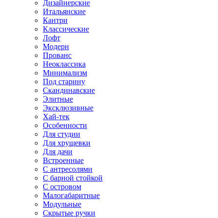
Дизайнерские
Итальянские
Кантри
Классические
Лофт
Модерн
Прованс
Неоклассика
Минимализм
Под старину
Скандинавские
Элитные
Эксклюзивные
Хай-тек
Особенности
Для студии
Для хрущевки
Для дачи
Встроенные
С антресолями
С барной стойкой
С островом
Малогабаритные
Модульные
Скрытые ручки