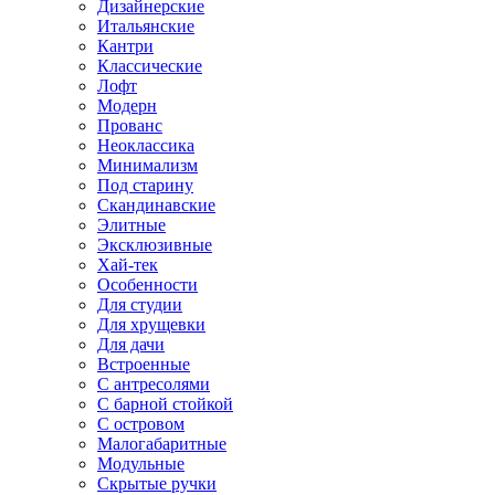
Дизайнерские
Итальянские
Кантри
Классические
Лофт
Модерн
Прованс
Неоклассика
Минимализм
Под старину
Скандинавские
Элитные
Эксклюзивные
Хай-тек
Особенности
Для студии
Для хрущевки
Для дачи
Встроенные
С антресолями
С барной стойкой
С островом
Малогабаритные
Модульные
Скрытые ручки