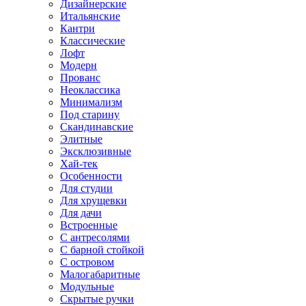
Дизайнерские
Итальянские
Кантри
Классические
Лофт
Модерн
Прованс
Неоклассика
Минимализм
Под старину
Скандинавские
Элитные
Эксклюзивные
Хай-тек
Особенности
Для студии
Для хрущевки
Для дачи
Встроенные
С антресолями
С барной стойкой
С островом
Малогабаритные
Модульные
Скрытые ручки