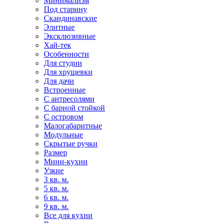
Минимализм
Под старину
Скандинавские
Элитные
Эксклюзивные
Хай-тек
Особенности
Для студии
Для хрущевки
Для дачи
Встроенные
С антресолями
С барной стойкой
С островом
Малогабаритные
Модульные
Скрытые ручки
Размер
Мини-кухни
Узкие
3 кв. м.
5 кв. м.
6 кв. м.
9 кв. м.
Все для кухни