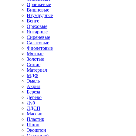
Оранжевые
Вишневые
Изумрудные
Венге
Ореховые
Янтарные
Сиреневые
Салатовые
Фиолетовые
Мятные
Золотые
Синие
Материал
МДФ
Эмаль
Акрил
Береза
Дерево
Дуб
ЛДСП
Массив
Пластик
Шпон
Экошпон
С патиной