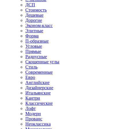
ДСП
Стоимость
Дешевые
Дорогие
Эконом-класс
Элитные
Форма
П-образные
Угловые
Прямые
Радиусные
Скошенные углы
Стиль
Современные
Евро
Английские
Дизайнерские
Итальянские
Кантри
Классические
Лофт
Модерн
Прованс
Неоклассика