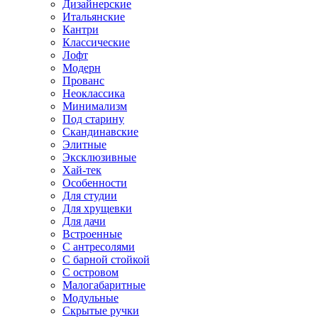
Дизайнерские
Итальянские
Кантри
Классические
Лофт
Модерн
Прованс
Неоклассика
Минимализм
Под старину
Скандинавские
Элитные
Эксклюзивные
Хай-тек
Особенности
Для студии
Для хрущевки
Для дачи
Встроенные
С антресолями
С барной стойкой
С островом
Малогабаритные
Модульные
Скрытые ручки