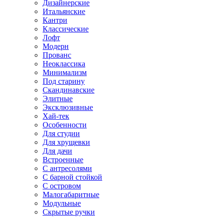
Дизайнерские
Итальянские
Кантри
Классические
Лофт
Модерн
Прованс
Неоклассика
Минимализм
Под старину
Скандинавские
Элитные
Эксклюзивные
Хай-тек
Особенности
Для студии
Для хрущевки
Для дачи
Встроенные
С антресолями
С барной стойкой
С островом
Малогабаритные
Модульные
Скрытые ручки