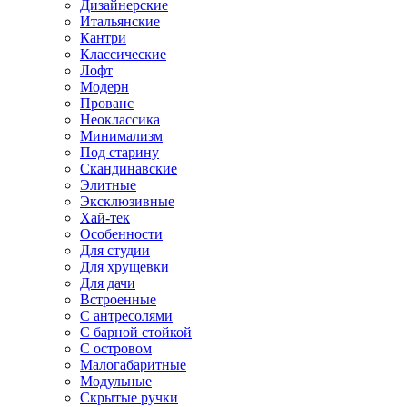
Дизайнерские
Итальянские
Кантри
Классические
Лофт
Модерн
Прованс
Неоклассика
Минимализм
Под старину
Скандинавские
Элитные
Эксклюзивные
Хай-тек
Особенности
Для студии
Для хрущевки
Для дачи
Встроенные
С антресолями
С барной стойкой
С островом
Малогабаритные
Модульные
Скрытые ручки