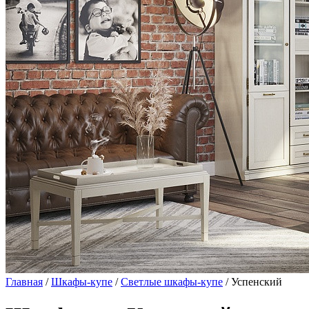
Главная
/
Шкафы-купе
/
Светлые шкафы-купе
/ Успенский