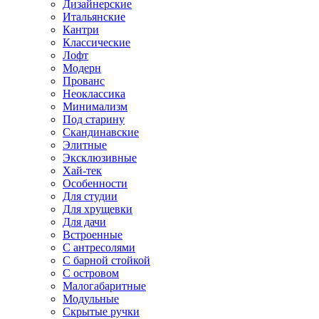
Дизайнерские
Итальянские
Кантри
Классические
Лофт
Модерн
Прованс
Неоклассика
Минимализм
Под старину
Скандинавские
Элитные
Эксклюзивные
Хай-тек
Особенности
Для студии
Для хрущевки
Для дачи
Встроенные
С антресолями
С барной стойкой
С островом
Малогабаритные
Модульные
Скрытые ручки