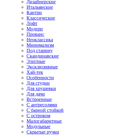
Дизайнерские
Итальянские
Кантри
Классические
Лофт
Модерн
Прованс
Неоклассика
Минимализм
Под старину
Скандинавские
Элитные
Эксклюзивные
Хай-тек
Особенности
Для студии
Для хрущевки
Для дачи
Встроенные
С антресолями
С барной стойкой
С островом
Малогабаритные
Модульные
Скрытые ручки