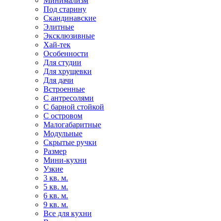
Минимализм
Под старину
Скандинавские
Элитные
Эксклюзивные
Хай-тек
Особенности
Для студии
Для хрущевки
Для дачи
Встроенные
С антресолями
С барной стойкой
С островом
Малогабаритные
Модульные
Скрытые ручки
Размер
Мини-кухни
Узкие
3 кв. м.
5 кв. м.
6 кв. м.
9 кв. м.
Все для кухни