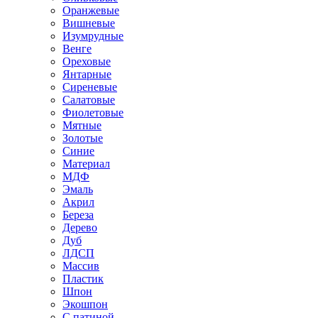
Оранжевые
Вишневые
Изумрудные
Венге
Ореховые
Янтарные
Сиреневые
Салатовые
Фиолетовые
Мятные
Золотые
Синие
Материал
МДФ
Эмаль
Акрил
Береза
Дерево
Дуб
ЛДСП
Массив
Пластик
Шпон
Экошпон
С патиной