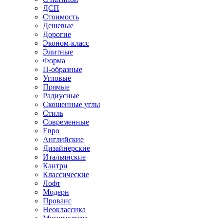
ДСП
Стоимость
Дешевые
Дорогие
Эконом-класс
Элитные
Форма
П-образные
Угловые
Прямые
Радиусные
Скошенные углы
Стиль
Современные
Евро
Английские
Дизайнерские
Итальянские
Кантри
Классические
Лофт
Модерн
Прованс
Неоклассика