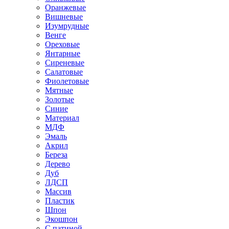
Оранжевые
Вишневые
Изумрудные
Венге
Ореховые
Янтарные
Сиреневые
Салатовые
Фиолетовые
Мятные
Золотые
Синие
Материал
МДФ
Эмаль
Акрил
Береза
Дерево
Дуб
ЛДСП
Массив
Пластик
Шпон
Экошпон
С патиной