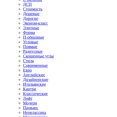
ДСП
Стоимость
Дешевые
Дорогие
Эконом-класс
Элитные
Форма
П-образные
Угловые
Прямые
Радиусные
Скошенные углы
Стиль
Современные
Евро
Английские
Дизайнерские
Итальянские
Кантри
Классические
Лофт
Модерн
Прованс
Неоклассика