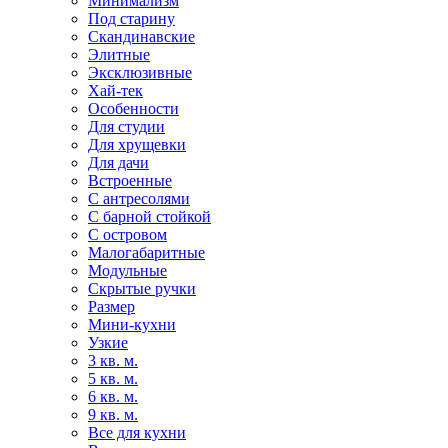
Минимализм
Под старину
Скандинавские
Элитные
Эксклюзивные
Хай-тек
Особенности
Для студии
Для хрущевки
Для дачи
Встроенные
С антресолями
С барной стойкой
С островом
Малогабаритные
Модульные
Скрытые ручки
Размер
Мини-кухни
Узкие
3 кв. м.
5 кв. м.
6 кв. м.
9 кв. м.
Все для кухни