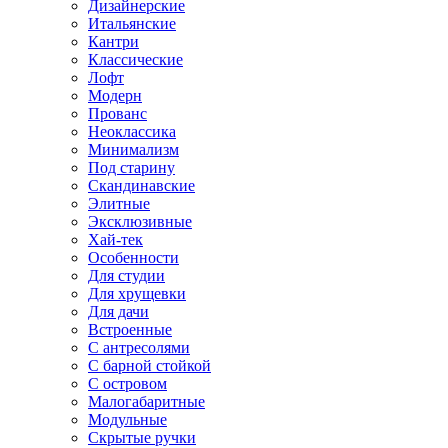
Дизайнерские
Итальянские
Кантри
Классические
Лофт
Модерн
Прованс
Неоклассика
Минимализм
Под старину
Скандинавские
Элитные
Эксклюзивные
Хай-тек
Особенности
Для студии
Для хрущевки
Для дачи
Встроенные
С антресолями
С барной стойкой
С островом
Малогабаритные
Модульные
Скрытые ручки