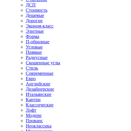
ДСП
Стоимость
Дешевые
Дорогие
Эконом-класс
Элитные
Форма
П-образные
Угловые
Прямые
Радиусные
Скошенные углы
Стиль
Современные
Евро
Английские
Дизайнерские
Итальянские
Кантри
Классические
Лофт
Модерн
Прованс
Неоклассика