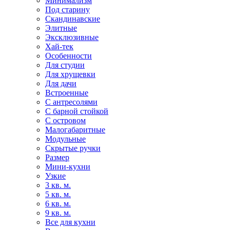
Минимализм
Под старину
Скандинавские
Элитные
Эксклюзивные
Хай-тек
Особенности
Для студии
Для хрущевки
Для дачи
Встроенные
С антресолями
С барной стойкой
С островом
Малогабаритные
Модульные
Скрытые ручки
Размер
Мини-кухни
Узкие
3 кв. м.
5 кв. м.
6 кв. м.
9 кв. м.
Все для кухни