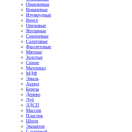
Оранжевые
Вишневые
Изумрудные
Венге
Ореховые
Янтарные
Сиреневые
Салатовые
Фиолетовые
Мятные
Золотые
Синие
Материал
МДФ
Эмаль
Акрил
Береза
Дерево
Дуб
ЛДСП
Массив
Пластик
Шпон
Экошпон
С патиной