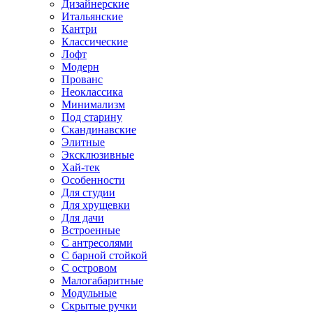
Дизайнерские
Итальянские
Кантри
Классические
Лофт
Модерн
Прованс
Неоклассика
Минимализм
Под старину
Скандинавские
Элитные
Эксклюзивные
Хай-тек
Особенности
Для студии
Для хрущевки
Для дачи
Встроенные
С антресолями
С барной стойкой
С островом
Малогабаритные
Модульные
Скрытые ручки