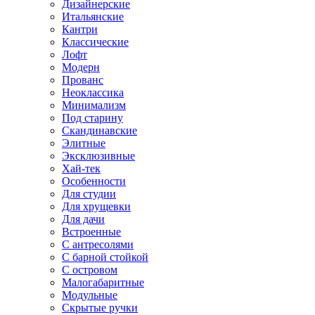
Дизайнерские
Итальянские
Кантри
Классические
Лофт
Модерн
Прованс
Неоклассика
Минимализм
Под старину
Скандинавские
Элитные
Эксклюзивные
Хай-тек
Особенности
Для студии
Для хрущевки
Для дачи
Встроенные
С антресолями
С барной стойкой
С островом
Малогабаритные
Модульные
Скрытые ручки