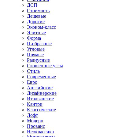
ДСП
Стоимость
Дешевые
Дорогие
Эконом-класс
Элитные
Форма
П-образные
Угловые
Прямые
Радиусные
Скошенные углы
Стиль
Современные
Евро
Английские
Дизайнерские
Итальянские
Кантри
Классические
Лофт
Модерн
Прованс
Неоклассика