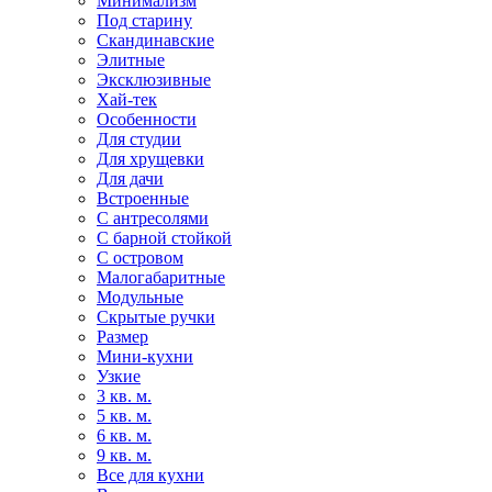
Минимализм
Под старину
Скандинавские
Элитные
Эксклюзивные
Хай-тек
Особенности
Для студии
Для хрущевки
Для дачи
Встроенные
С антресолями
С барной стойкой
С островом
Малогабаритные
Модульные
Скрытые ручки
Размер
Мини-кухни
Узкие
3 кв. м.
5 кв. м.
6 кв. м.
9 кв. м.
Все для кухни