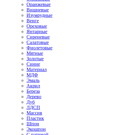
Оранжевые
Вишневые
Изумрудные
Венге
Ореховые
Янтарные
Сиреневые
Салатовые
Фиолетовые
Мятные
Золотые
Синие
Материал
МДФ
Эмаль
Акрил
Береза
Дерево
Дуб
ЛДСП
Массив
Пластик
Шпон
Экошпон
С патиной