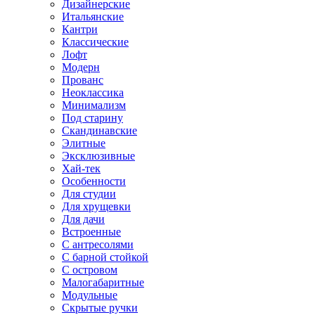
Дизайнерские
Итальянские
Кантри
Классические
Лофт
Модерн
Прованс
Неоклассика
Минимализм
Под старину
Скандинавские
Элитные
Эксклюзивные
Хай-тек
Особенности
Для студии
Для хрущевки
Для дачи
Встроенные
С антресолями
С барной стойкой
С островом
Малогабаритные
Модульные
Скрытые ручки