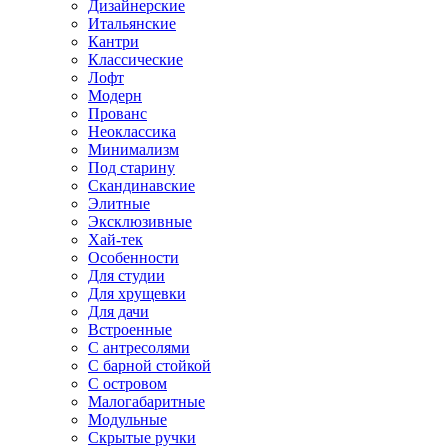
Дизайнерские
Итальянские
Кантри
Классические
Лофт
Модерн
Прованс
Неоклассика
Минимализм
Под старину
Скандинавские
Элитные
Эксклюзивные
Хай-тек
Особенности
Для студии
Для хрущевки
Для дачи
Встроенные
С антресолями
С барной стойкой
С островом
Малогабаритные
Модульные
Скрытые ручки