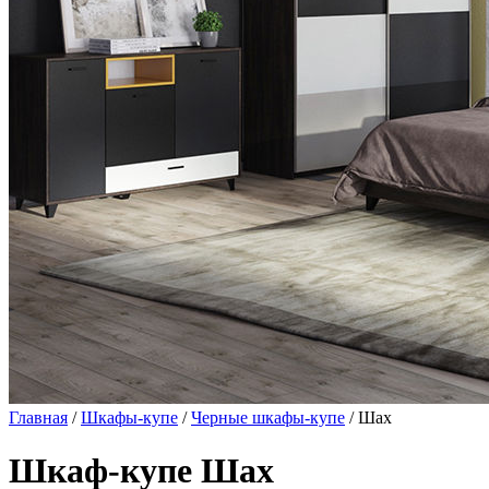
Главная
/
Шкафы-купе
/
Черные шкафы-купе
/ Шах
Шкаф-купе Шах