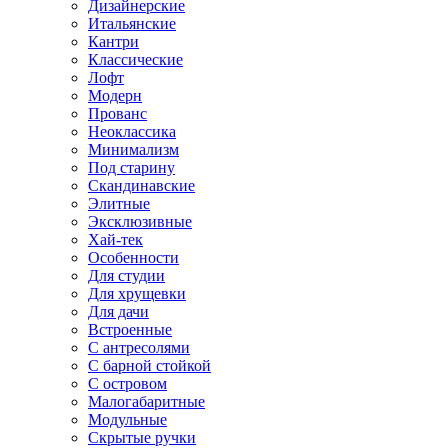
Дизайнерские
Итальянские
Кантри
Классические
Лофт
Модерн
Прованс
Неоклассика
Минимализм
Под старину
Скандинавские
Элитные
Эксклюзивные
Хай-тек
Особенности
Для студии
Для хрущевки
Для дачи
Встроенные
С антресолями
С барной стойкой
С островом
Малогабаритные
Модульные
Скрытые ручки