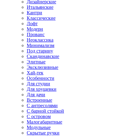
Дизайнерские
Итальянские
Кантри
Классические
Лофт
Модерн
Прованс
Неоклассика
Минимализм
Под старину
Скандинавские
Элитные
Эксклюзивные
Хай-тек
Особенности
Для студии
Для хрущевки
Для дачи
Встроенные
С антресолями
С барной стойкой
С островом
Малогабаритные
Модульные
Скрытые ручки