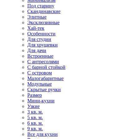
Минимализм
Под старину
Скандинавские
Элитные
Эксклюзивные
Хай-тек
Особенности
Для студии
Для хрущевки
Для дачи
Встроенные
С антресолями
С барной стойкой
С островом
Малогабаритные
Модульные
Скрытые ручки
Размер
Мини-кухни
Узкие
3 кв. м.
5 кв. м.
6 кв. м.
9 кв. м.
Все для кухни