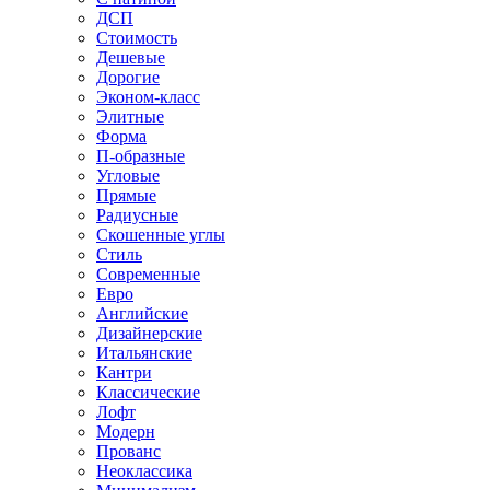
ДСП
Стоимость
Дешевые
Дорогие
Эконом-класс
Элитные
Форма
П-образные
Угловые
Прямые
Радиусные
Скошенные углы
Стиль
Современные
Евро
Английские
Дизайнерские
Итальянские
Кантри
Классические
Лофт
Модерн
Прованс
Неоклассика