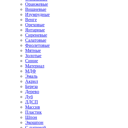
Оранжевые
Вишневые
Изумрудные
Венге
Ореховые
Янтарные
Сиреневые
Салатовые
Фиолетовые
Мятные
Золотые
Синие
Материал
МДФ
Эмаль
Акрил
Береза
Дерево
Дуб
ЛДСП
Массив
Пластик
Шпон
Экошпон
С патиной