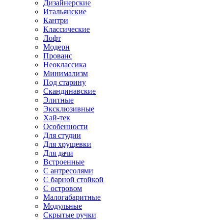
Дизайнерские
Итальянские
Кантри
Классические
Лофт
Модерн
Прованс
Неоклассика
Минимализм
Под старину
Скандинавские
Элитные
Эксклюзивные
Хай-тек
Особенности
Для студии
Для хрущевки
Для дачи
Встроенные
С антресолями
С барной стойкой
С островом
Малогабаритные
Модульные
Скрытые ручки