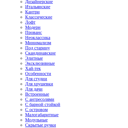
Дизайнерские
Итальянские
Кантри
Классические
Лофт
Модерн
Прованс
Неоклассика
Минимализм
Под старину
Скандинавские
Элитные
Эксклюзивные
Хай-тек
Особенности
Для студии
Для хрущевки
Для дачи
Встроенные
С антресолями
С барной стойкой
С островом
Малогабаритные
Модульные
Скрытые ручки